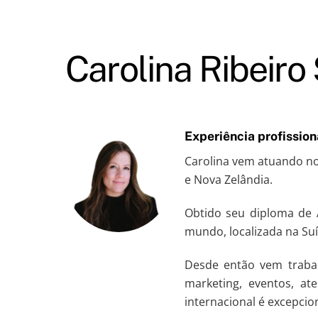
Skip
to
content
Carolina Ribeiro
Experiência profission
Carolina vem atuando no 
e Nova Zelândia.
Obtido seu diploma de 
mundo, localizada na Suí
Desde então vem trabal
marketing, eventos, at
internacional é excepcion