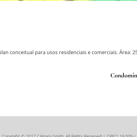
lan conceitual para usos residenciais e comerciais. Área: 2
Condomíni
Copyright © 2017 Câmara Smith, All Rights Reserved | CRECI 19.005-J